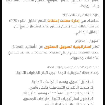
لك التحليل الشامل للموقع، تحسين الكلمات المفتاحية،
لروابط.
لات إعلانات PPC
ك في
إدارة حملات إعلانات
الدفع مقابل النقر (PPC)
 فعالة، مما يضمن تحقيق عائد استثمار مرتفع من
 الإعلاني.
المحتوى
ستراتيجية تسويق المحتوى
من الأساليب الفعالة
لعملاء. نقوم بإنتاج محتوى ذو جودة عالية يتناسب مع
ات جمهورك.
إعداد خطة تسويقية ناجحة
 خطة تسويقية ناجحة، يجب اتباع الخطوات التالية:
تحليل السوق وفهم الاتجاهات الحالية.
تحديد الأهداف التسويقية بشكل واضح.
تحديد الجمهور المستهدف وفهم احتياجاته.
تطوير استراتيجيات لتلبية احتياجات الجمهور.
تحديد الميزانية والإطار الزمني.