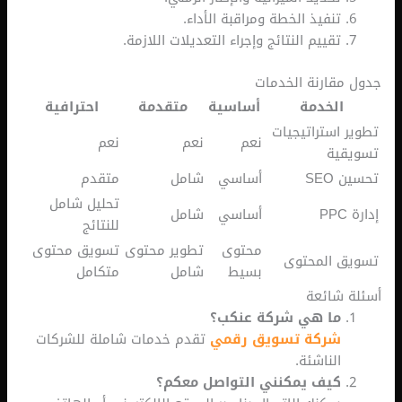
تنفيذ الخطة ومراقبة الأداء.
تقييم النتائج وإجراء التعديلات اللازمة.
قارنة الخدمات
الخدمة
أساسية
متقدمة
احترافية
استراتيجيات
نعم
نعم
نعم
ية
SE
أساسي
شامل
متقدم
تحليل شامل
أساسي
شامل
للنتائج
محتوى
تطوير محتوى
تسويق محتوى
 المحتوى
بسيط
شامل
متكامل
شائعة
ما هي شركة عنكب؟
شركة تسويق رقمي
تقدم خدمات شاملة للشركات
الناشئة.
كيف يمكنني التواصل معكم؟