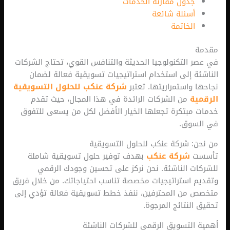
جدول مقارنة الخدمات
أسئلة شائعة
الخاتمة
 التكنولوجيا الحديثة والتنافس القوي، تحتاج الشركات
ة إلى استخدام استراتيجيات تسويقية فعالة لضمان
 واستمراريتها. تعتبر
شركة عنكب للحلول التسويقية
ة
من الشركات الرائدة في هذا المجال، حيث تقدم
مبتكرة تجعلها الخيار الأفضل لكل من يسعى للتفوق
سوق.
: شركة عنكب للحلول التسويقية
ت
شركة عنكب
بهدف توفير حلول تسويقية شاملة
ت الناشئة. نحن نركز على تحسين وجودك الرقمي
 استراتيجيات مخصصة تناسب احتياجاتك. من خلال فريق
من المحترفين، ننفذ خطط تسويقية فعالة تؤدي إلى
لنتائج المرجوة.
التسويق الرقمي للشركات الناشئة