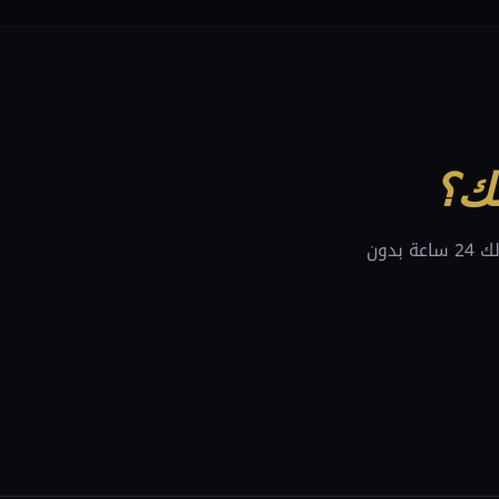
ك؟
عنكب تبني روبوتات محادثة ذكية تعمل على واتساب وموقعك — تخدم عملاءك وتبيع لك 24 ساعة بدون