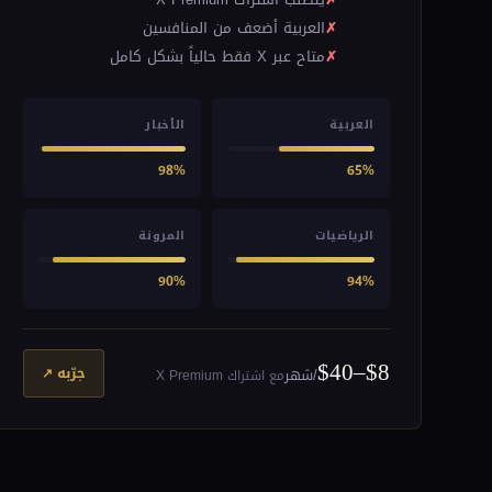
العربية أضعف من المنافسين
متاح عبر X فقط حالياً بشكل كامل
العربية
الأخبار
98%
65%
الرياضيات
المرونة
90%
94%
$8–$40
جرّبه ↗
/شهر
مع اشتراك X Premium