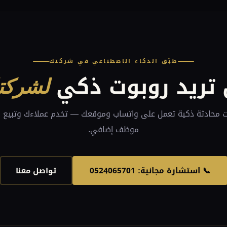
طبّق الذكاء الاصطناعي في شركتك
تريد روبوت ذكي
لشركت
موظف إضافي.
📞 استشارة مجانية: 0524065701
تواصل معنا