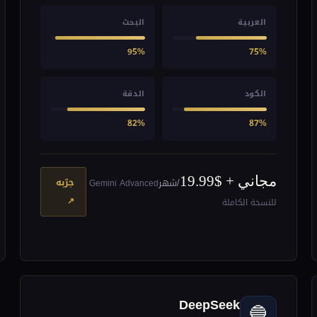
العربية
البحث
95%
75%
الكود
الدقة
82%
87%
مجاني + $19.99
جرّبه
/شهر
Gemini Advanced
↗
للنسخة الكاملة
DeepSeek
🔵