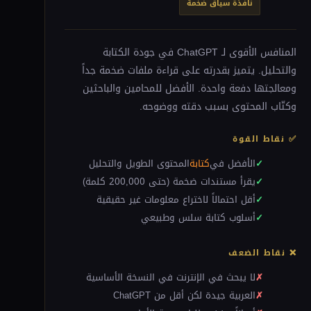
نافذة سياق ضخمة
المنافس الأقوى لـ ChatGPT في جودة الكتابة
والتحليل. يتميز بقدرته على قراءة ملفات ضخمة جداً
ومعالجتها دفعة واحدة. الأفضل للمحامين والباحثين
وكتّاب المحتوى بسبب دقته ووضوحه.
✅ نقاط القوة
الأفضل في
كتابة
المحتوى الطويل والتحليل
يقرأ مستندات ضخمة (حتى 200,000 كلمة)
أقل احتمالاً لاختراع معلومات غير حقيقية
أسلوب كتابة سلس وطبيعي
❌ نقاط الضعف
لا يبحث في الإنترنت في النسخة الأساسية
العربية جيدة لكن أقل من ChatGPT