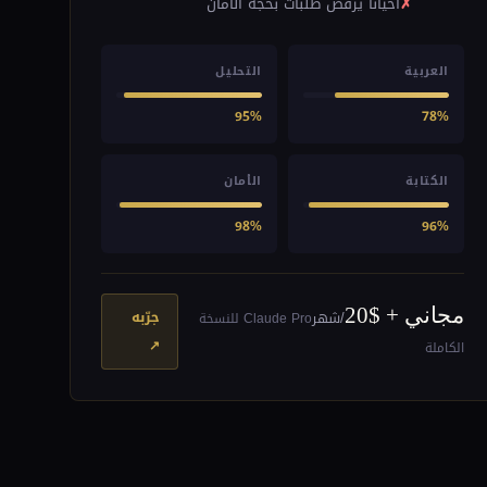
أحياناً يرفض طلبات بحجة الأمان
العربية
التحليل
95%
78%
الكتابة
الأمان
98%
96%
مجاني + $20
جرّبه
/شهر
Claude Pro للنسخة
↗
الكاملة