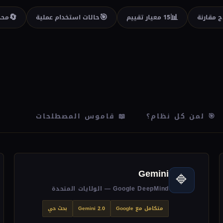
🔄
🎯
📊
15 معيار تقييم
حالات استخدام عملية
محدّث
🎯 لمن كل نظام؟
📖 قاموس المصطلحات
Gemini
🔷
Google DeepMind — الولايات المتحدة
متكامل مع Google
Gemini 2.0
بحث حي