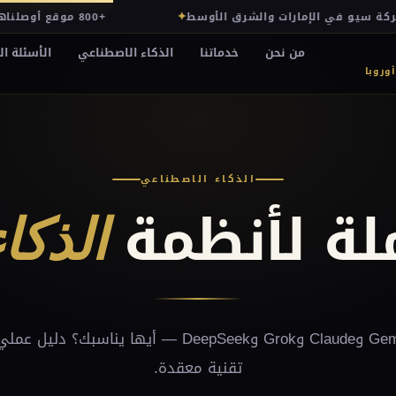
✦
ضل شركة سيو في الإمارات والشرق الأوسط
+800 موقع أوصلناهم للصفحة الأولى
من نحن
خدماتنا
الذكاء الاصطناعي
الأسئلة ال
أوروبا
الذكاء الاصطناعي
لة لأنظمة
الذكا
ChatGPT وGemini وClaude وGrok وDeepSeek — أيها يناس
تقنية معقدة.