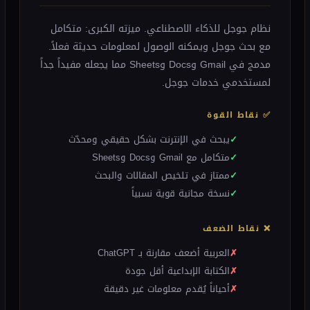
نظام جوجل للذكاء الاصطناعي. ميزته الكبرى: متكامل
مع بحث جوجل ويمكنه الوصول لمعلومات حديثة فعلاً.
مدمج في Gmail وDocs وSheets مما يجعله مفيداً جداً
لمستخدمي خدمات جوجل.
✅ نقاط القوة
يبحث في الإنترنت بشكل حقيقي ومحدّث
متكامل مع Gmail وDocs وSheets
ممتاز في تلخيص المقالات والبحث
نسخة مجانية قوية نسبياً
❌ نقاط الضعف
العربية أضعف مقارنة بـ ChatGPT
الكتابة الإبداعية أقل جودة
أحياناً يُقدم معلومات غير دقيقة