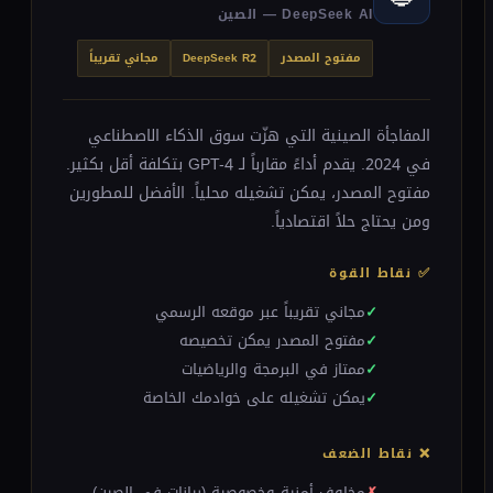
DeepSeek AI — الصين
مفتوح المصدر
DeepSeek R2
مجاني تقريباً
المفاجأة الصينية التي هزّت سوق الذكاء الاصطناعي
في 2024. يقدم أداءً مقارباً لـ GPT-4 بتكلفة أقل بكثير.
مفتوح المصدر، يمكن تشغيله محلياً. الأفضل للمطورين
ومن يحتاج حلاً اقتصادياً.
✅ نقاط القوة
مجاني تقريباً عبر موقعه الرسمي
مفتوح المصدر يمكن تخصيصه
ممتاز في البرمجة والرياضيات
يمكن تشغيله على خوادمك الخاصة
❌ نقاط الضعف
مخاوف أمنية وخصوصية (بيانات في الصين)