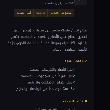
xAI — إيلون ماسك
مدمج في X/تويتر
Grok 3
أخبار لحظية
نظام إيلون ماسك مدمج في منصة X (تويتر). ميزته
الكبرى: يطلع على الأخبار والتغريدات اللحظية. يتميز
بأسلوب أكثر جرأة ومرونة مقارنة بالأنظمة الأخرى، ويُعدّ
الأفضل لمتابعي الأخبار.
✅ نقاط القوة
يقرأ الأخبار والتغريدات اللحظية
أقل تقييداً في الموضوعات الحساسة
ممتاز لتحليل الاتجاهات والـ trends
Grok 3 قوي جداً في الرياضيات والعلوم
❌ نقاط الضعف
يتطلب اشتراك X Premium