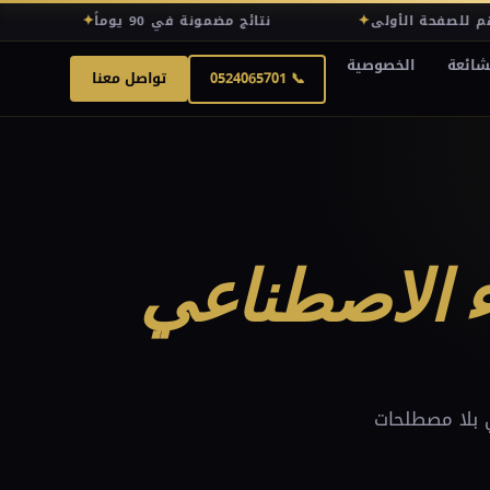
✦
✦
نتائج مضمونة في 90 يوماً
شائعة
الخصوصية
📞 0524065701
تواصل معنا
ء الاصطناعي
بك؟ دليل عملي بلا مصطلحات