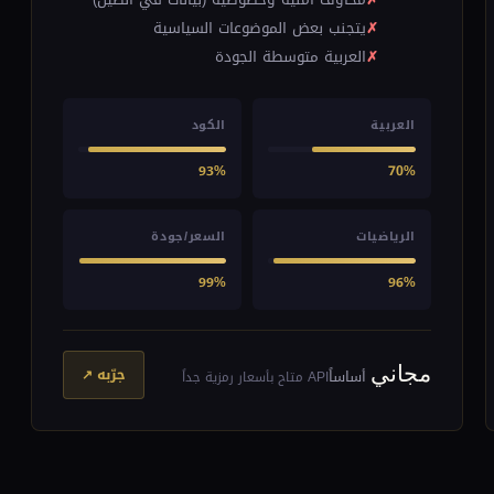
يتجنب بعض الموضوعات السياسية
العربية متوسطة الجودة
العربية
الكود
93%
70%
الرياضيات
السعر/جودة
99%
96%
مجاني
جرّبه ↗
أساساً
API متاح بأسعار رمزية جداً