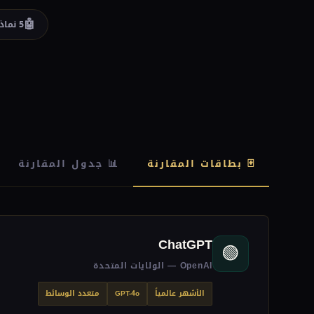
🤖
5 نماذج مقارنة
🃏 بطاقات المقارنة
📊 جدول المقارنة
ChatGPT
🟢
OpenAI — الولايات المتحدة
الأشهر عالمياً
GPT-4o
متعدد الوسائط