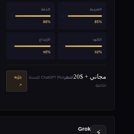
العربية
الدقة
88%
85%
الكود
الإبداع
90%
92%
مجاني + $20
جرّبه
/شهر
ChatGPT Plus للنسخة
↗
الكاملة
Grok
⚡