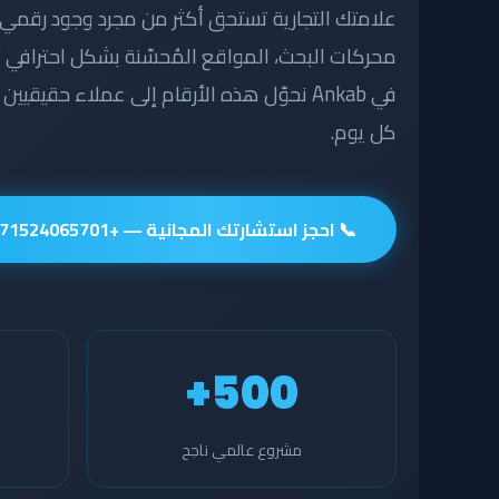
علامتك التجارية تستحق أكثر من مجرد وجود رقمي ع
محركات البحث
في Ankab نحوّل هذه الأرقام إلى عملاء حق
كل يوم.
📞 احجز استشارتك المجانية — +971524065701
500+
مشروع عالمي ناجح