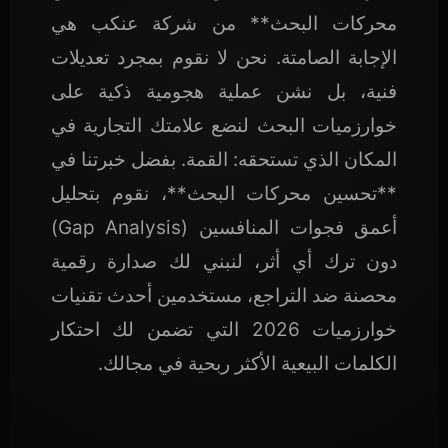
محركات البحث** من شركة عنكب هي
الإجابة الصامتة. نحن لا نقوم بمجرد تعديلات
فنية، بل نشن عملية هجومية ذكية على
خوارزميات البحث لنضع علامتك التجارية في
المكان الذي تستحقه: القمة. بفضل خبرتنا في
**تحسين محركات البحث**، نقوم بتحليل
أعمق فجوات المنافسين (Gap Analysis)
دون ترك أي أثر، لنبني لك صدارة رقمية
محصنة ضد التراجع، مستخدمين أحدث تقنيات
خوارزميات 2026 التي تضمن لك احتكار
الكلمات البيعية الأكثر ربحية في مجالك.