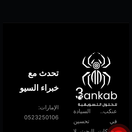
تحدث مع
خبراء السيو
الإمارات:
عنكب.. السيادة
0523250106
في تحسين
محركات البحث لا