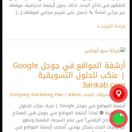
للظهور في نتائج البحث. لذلك، بدون أرشفة احترافية، موقعك
غير مرئي تماماً! 📞 احصل على تقييم مجاني لموقعك […]
قراءة المزيد »
أرشفة
المواقع
أرشفة المواقع في جوجل Google
في
جوجل
| عنكب للحلول التسويقية
Google
3ankab.com
|
عنكب
تحسين محركات البحث
,
admin
/
Company Marketing Plan
للحلول
أرشفة المواقع في جوجل Google | شرك عنكب للحلول
التسويقية
التسويقية 🟠 لماذا أرشفة المواقع في جوجل هي المفتاح
3ankab.com
الأول للنجاح الرقمي؟ في عصر السرعة الرقمية وتطور
خوارزميات البحث بشكل يومي، أصبحت أرشفة المواقع في