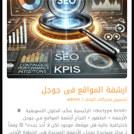
ارشفة المواقع فى جوجل
تحسين محركات البحث
/
admin
<!doctype html> الرئيسية عنكب للحلول التسويقية 🕷️
الأرشفة = الظهور = النجاح أرشفة المواقع في جوجل
باحترافية عالية هل موقعك موجود لكن لا أحد يجده؟ 😟 وفقاً
لـ مركز مساعدة جوجل، الأرشفة الصحيحة هي الخطوة الأولى