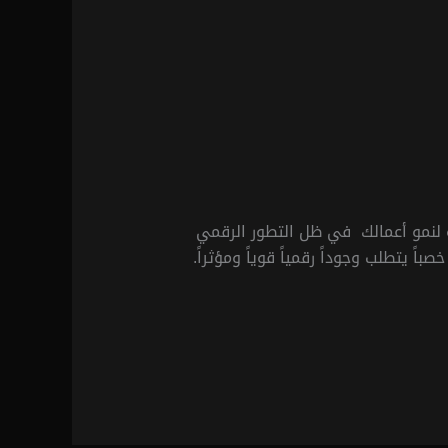
 لنمو أعمالك في ظل التطور الرقمي
اً يتطلب وجوداً رقمياً قوياً ومؤثراً.