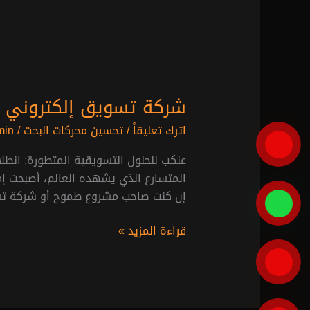
شركة تسويق إلكتروني ف
اترك تعليقاً
/
تحسين محركات البحث
/
min
عنكب للحلول التسويقية المتطورة: انطل
المتسارع الذي يشهده العالم، أصبحت إمارة 
إن كنت صاحب مشروع طموح أو شركة تسعى
قراءة المزيد »