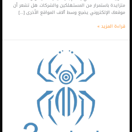
متزايدة باستمرار من المستهلكين والشركات. هل تشعر أن
موقعك الإلكتروني يضيع وسط آلاف المواقع الأخرى […]
قراءة المزيد »
شركة
تسويق
إلكتروني
في
دبي
–
عنكب
للحلول
التسويقية
–
استراتيجيات
تسويق