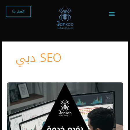
خطي
لى
اتصل بنا
لمحتوى
SEO دبي
تحسين
محركات
البحث