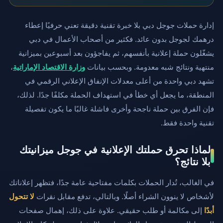
إدارة حملات جوجل دبي بلا خبرة تقنية دقيقة تعني حرفيًا إعطاء
درهمك لجوجل بدون عائد. فكثير من أصحاب الأعمال في دبي
يشغّلون حملة إعلانية بأنفسهم، ثم يفاجؤون بعد أسبوعين بميزانية
منتهية ونتائج شبه معدومة. وبحسب بيانات
وزارة الاقتصاد الإماراتية
،
تشهد دبي واحدة من أعلى معدلات الإنفاق الإعلاني الرقمي في
المنطقة، ما يجعل أي خطأ في استهداف الحملة مكلفًا جدًا. لذلك،
فإن الفرق بين حملة ناجحة وأخرى فاشلة غالبًا ما يكون تفصيلة
تقنية واحدة فقط.
لماذا تحرق حملتك الإعلانية في جوجل ميزانيتك
بلا نتائج؟
في الغالب، تُدار الحملات بكلمات مفتاحية عامة جدًا، فتظهر إعلاناتك
لأشخاص لا ينوون الشراء أصلًا. وبالتالي، تدفع مقابل نقرات
لا تتحول
أبدًا
إلى مكالمة أو طلب حقيقي. علاوة على ذلك، إهمال صفحات