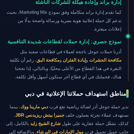
إدارة براند وإعادة هيكلة للشركات الناشئة
كما نقدم إدارة براند متكاملة وفق نموذج Marketing Mix، بحيث
تدعم كل حملة إعلانية هوية بصرية ورسالة واضحة بدلًا من
إعلانات مبعثرة.
نموذج حصري: إدارة حملات لقطاعات شديدة التنافسية
أدرنا حملات جوجل ناجحة لعملاء في قطاعات صعبة مثل
مكافحة الحشرات
و
إبادة الفئران
و
مكافحة البق
، رغم أن تكلفة
النقرة في هذا القطاع من الأعلى محليًا. وبالتالي، إذا نجحنا
هناك، فحملتك في أي قطاع آخر ستكون أسهل وأقل تكلفة.
مناطق استهداف حملاتنا الإعلانية في دبي
ندير حملة جوجل أدز لصالة رياضية تقع قرب
دبي مارينا ووك
، بينما
نستهدف عملاء تجزئة يعملون خلف
جميرا بيتش ريزيدنس JBR
.
كذلك، نشغّل حملة عقارية على طول
شارع الشيخ زايد
بالكامل، إلى
جانب عميل تجميل قرب
مول الإمارات في البرشاء
. وبالإضافة إلى