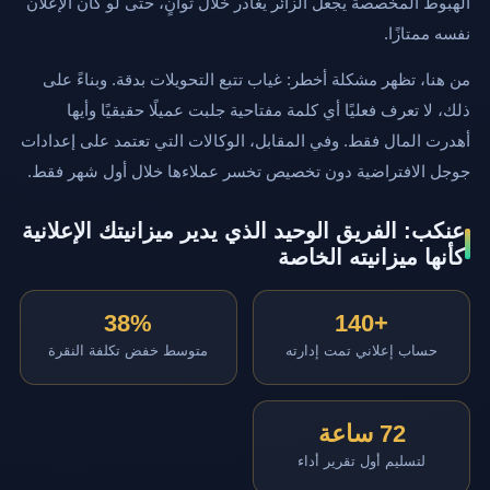
الهبوط المخصصة يجعل الزائر يغادر خلال ثوانٍ، حتى لو كان الإعلان
نفسه ممتازًا.
من هنا، تظهر مشكلة أخطر: غياب تتبع التحويلات بدقة. وبناءً على
ذلك، لا تعرف فعليًا أي كلمة مفتاحية جلبت عميلًا حقيقيًا وأيها
أهدرت المال فقط. وفي المقابل، الوكالات التي تعتمد على إعدادات
جوجل الافتراضية دون تخصيص تخسر عملاءها خلال أول شهر فقط.
عنكب: الفريق الوحيد الذي يدير ميزانيتك الإعلانية
كأنها ميزانيته الخاصة
38%
+140
حساب إعلاني تمت إدارته
متوسط خفض تكلفة النقرة
72 ساعة
لتسليم أول تقرير أداء